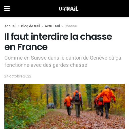
Accueil
Blog de trail
Actu Trail
Chasse
Il faut interdire la chasse
en France
Comme en Suisse dans le canton de Genêve où ça
fonctionne avec des gardes chasse
24 octobre 2022