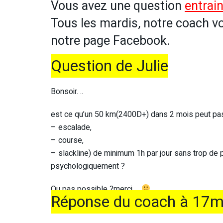
Vous avez une question
entrain
Tous les mardis, notre coach v
notre page Facebook.
Question de Julie
Bonsoir. ..
est ce qu’un 50 km(2400D+) dans 2 mois peut passe
– escalade,
– course,
– slackline) de minimum 1h par jour sans trop de 
psychologiquement ?
Ou pas possible ?merci …
Réponse du coach à 17m