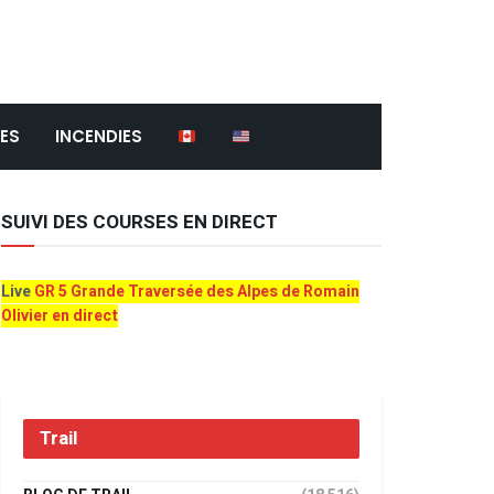
ES
INCENDIES
SUIVI DES COURSES EN DIRECT
Live
GR 5 Grande Traversée des Alpes de Romain
Olivier en direct
Trail