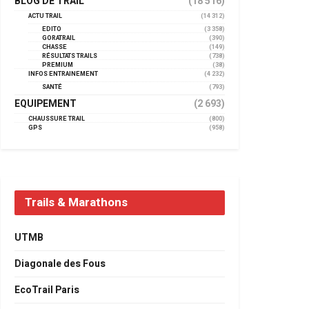
BLOG DE TRAIL
(18 516)
ACTU TRAIL
(14 312)
EDITO
(3 358)
GORATRAIL
(390)
CHASSE
(149)
RÉSULTATS TRAILS
(738)
PREMIUM
(38)
INFOS ENTRAINEMENT
(4 232)
SANTÉ
(793)
EQUIPEMENT
(2 693)
CHAUSSURE TRAIL
(800)
GPS
(958)
Trails & Marathons
UTMB
Diagonale des Fous
EcoTrail Paris