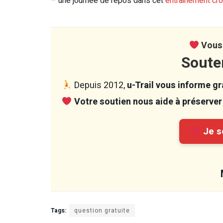
– une journée de repos dans cet
entrainement cro
Vous 
Soute
Depuis 2012,
u-Trail vous informe gra
Votre soutien nous aide à préserver 
Je so
Tags:
question gratuite