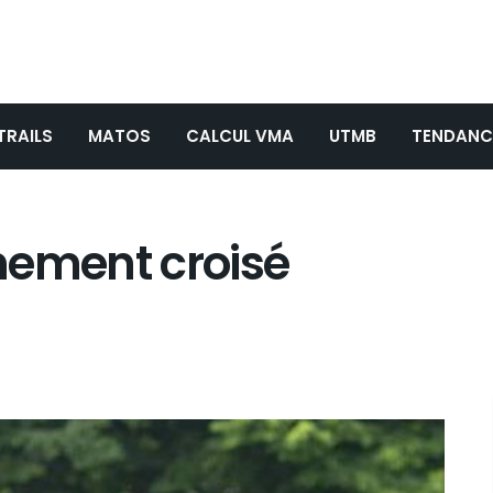
TRAILS
MATOS
CALCUL VMA
UTMB
TENDANC
nement croisé