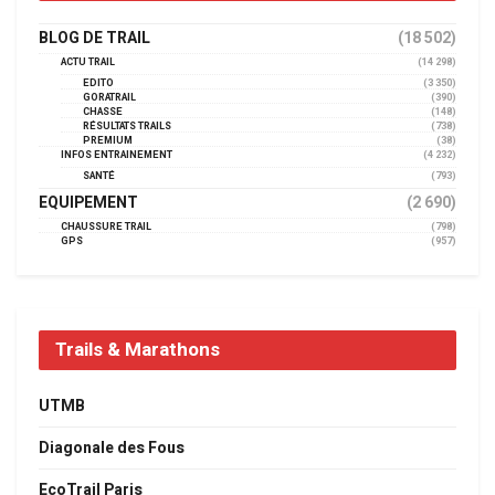
BLOG DE TRAIL
(18 502)
ACTU TRAIL
(14 298)
EDITO
(3 350)
GORATRAIL
(390)
CHASSE
(148)
RÉSULTATS TRAILS
(738)
PREMIUM
(38)
INFOS ENTRAINEMENT
(4 232)
SANTÉ
(793)
EQUIPEMENT
(2 690)
CHAUSSURE TRAIL
(798)
GPS
(957)
Trails & Marathons
UTMB
Diagonale des Fous
EcoTrail Paris