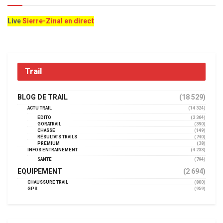
Live
Sierre-Zinal en direct
Trail
BLOG DE TRAIL
(18 529)
ACTU TRAIL
(14 324)
EDITO
(3 364)
GORATRAIL
(390)
CHASSE
(149)
RÉSULTATS TRAILS
(740)
PREMIUM
(38)
INFOS ENTRAINEMENT
(4 233)
SANTÉ
(794)
EQUIPEMENT
(2 694)
CHAUSSURE TRAIL
(800)
GPS
(959)