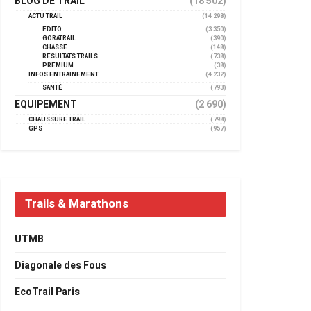
BLOG DE TRAIL
(18 502)
ACTU TRAIL
(14 298)
EDITO
(3 350)
GORATRAIL
(390)
CHASSE
(148)
RÉSULTATS TRAILS
(738)
PREMIUM
(38)
INFOS ENTRAINEMENT
(4 232)
SANTÉ
(793)
EQUIPEMENT
(2 690)
CHAUSSURE TRAIL
(798)
GPS
(957)
Trails & Marathons
UTMB
Diagonale des Fous
EcoTrail Paris