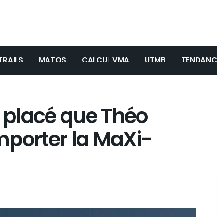
TRAILS
MATOS
CALCUL VMA
UTMB
TENDANC
 placé que Théo
mporter la MaXi-