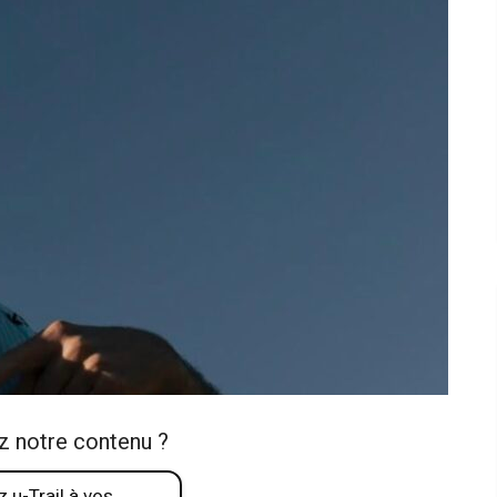
z notre contenu ?
 u-Trail à vos