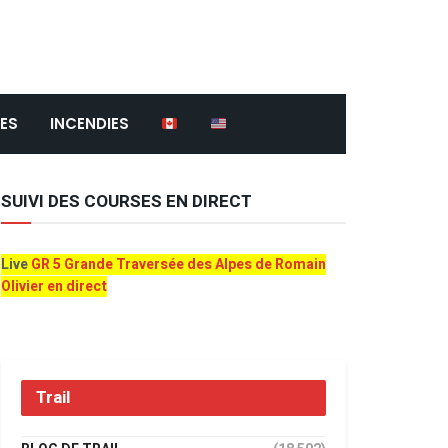
ES
INCENDIES
SUIVI DES COURSES EN DIRECT
Live
GR 5 Grande Traversée des Alpes de Romain
Olivier en direct
Trail