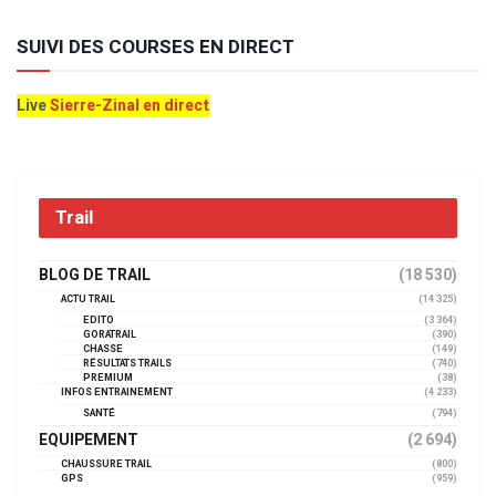
SUIVI DES COURSES EN DIRECT
Live
Sierre-Zinal en direct
Trail
BLOG DE TRAIL
(18 530)
ACTU TRAIL
(14 325)
EDITO
(3 364)
GORATRAIL
(390)
CHASSE
(149)
RÉSULTATS TRAILS
(740)
PREMIUM
(38)
INFOS ENTRAINEMENT
(4 233)
SANTÉ
(794)
EQUIPEMENT
(2 694)
CHAUSSURE TRAIL
(800)
GPS
(959)