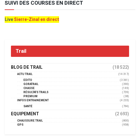
SUIVI DES COURSES EN DIRECT
Live
Sierre-Zinal en direct
Trail
BLOG DE TRAIL
(18 522)
ACTU TRAIL
(14 317)
EDITO
(3 361)
GORATRAIL
(390)
CHASSE
(149)
RÉSULTATS TRAILS
(739)
PREMIUM
(38)
INFOS ENTRAINEMENT
(4 233)
SANTÉ
(794)
EQUIPEMENT
(2 693)
CHAUSSURE TRAIL
(800)
GPS
(958)