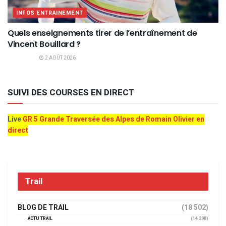
INFOS ENTRAINEMENT
Quels enseignements tirer de l’entraînement de
Vincent Bouillard ?
2 AOÛT 2026
SUIVI DES COURSES EN DIRECT
Live
GR 5 Grande Traversée des Alpes de Romain Olivier en
direct
Trail
BLOG DE TRAIL
(18 502)
ACTU TRAIL
(14 298)