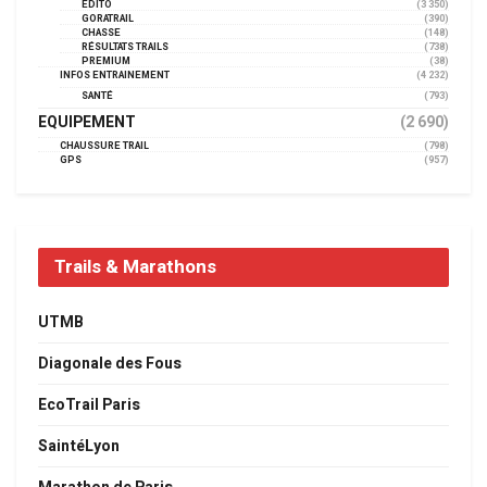
EDITO
(3 350)
GORATRAIL
(390)
CHASSE
(148)
RÉSULTATS TRAILS
(738)
PREMIUM
(38)
INFOS ENTRAINEMENT
(4 232)
SANTÉ
(793)
EQUIPEMENT
(2 690)
CHAUSSURE TRAIL
(798)
GPS
(957)
Trails & Marathons
UTMB
Diagonale des Fous
EcoTrail Paris
SaintéLyon