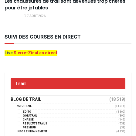
Les chaussures de trail sont devenues trop chères
pour être jetables
7 AOÛT 2026
SUIVI DES COURSES EN DIRECT
Live
Sierre-Zinal en direct
Trail
BLOG DE TRAIL
(18 519)
ACTU TRAIL
(14 314)
EDITO
(3 360)
GORATRAIL
(390)
CHASSE
(149)
RÉSULTATS TRAILS
(738)
PREMIUM
(38)
INFOS ENTRAINEMENT
(4 233)