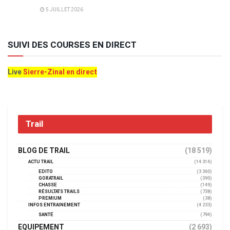
5 JUILLET 2026
SUIVI DES COURSES EN DIRECT
Live
Sierre-Zinal en direct
Trail
BLOG DE TRAIL
(18 519)
ACTU TRAIL
(14 314)
EDITO
(3 360)
GORATRAIL
(390)
CHASSE
(149)
RÉSULTATS TRAILS
(738)
PREMIUM
(38)
INFOS ENTRAINEMENT
(4 233)
SANTÉ
(794)
EQUIPEMENT
(2 693)