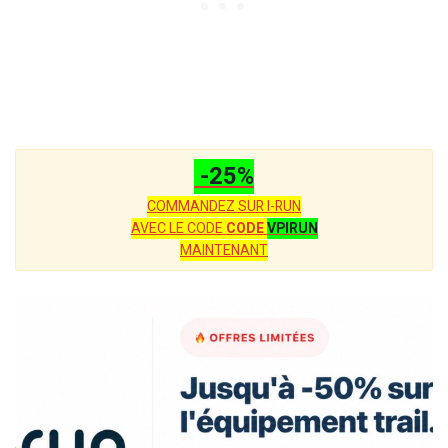
-25%
COMMANDEZ SUR I-RUN
AVEC LE CODE
CODE
VPIRUN
MAINTENANT