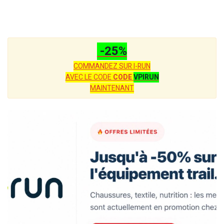
-25%
COMMANDEZ SUR I-RUN
AVEC LE CODE
CODE
VPIRUN
MAINTENANT