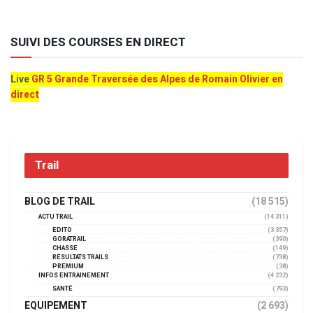
SUIVI DES COURSES EN DIRECT
Live
GR 5 Grande Traversée des Alpes de Romain Olivier en
direct
Trail
BLOG DE TRAIL
(18 515)
ACTU TRAIL
(14 311)
EDITO
(3 357)
GORATRAIL
(390)
CHASSE
(149)
RÉSULTATS TRAILS
(738)
PREMIUM
(38)
INFOS ENTRAINEMENT
(4 232)
SANTÉ
(793)
EQUIPEMENT
(2 693)