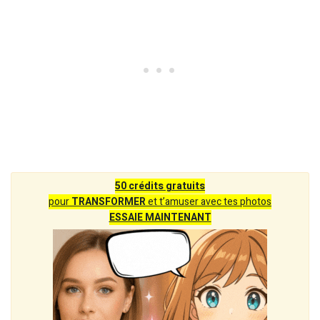
50 crédits gratuits
pour
TRANSFORMER
et t’amuser avec tes photos
ESSAIE MAINTENANT