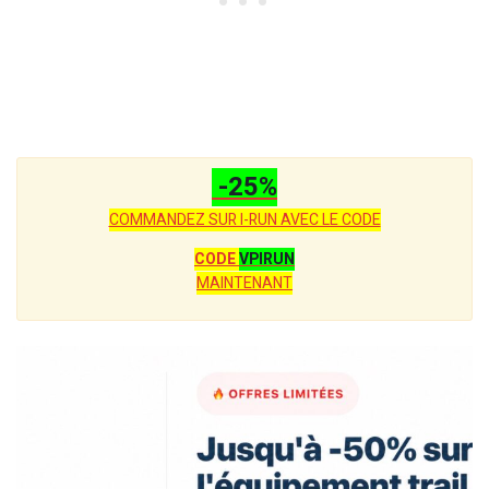
-25%
COMMANDEZ SUR I-RUN AVEC LE CODE
CODE
VPIRUN
MAINTENANT