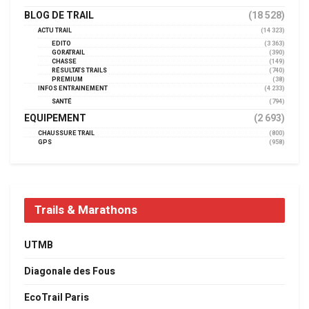
BLOG DE TRAIL
(18 528)
ACTU TRAIL
(14 323)
EDITO
(3 363)
GORATRAIL
(390)
CHASSE
(149)
RÉSULTATS TRAILS
(740)
PREMIUM
(38)
INFOS ENTRAINEMENT
(4 233)
SANTÉ
(794)
EQUIPEMENT
(2 693)
CHAUSSURE TRAIL
(800)
GPS
(958)
Trails & Marathons
UTMB
Diagonale des Fous
EcoTrail Paris