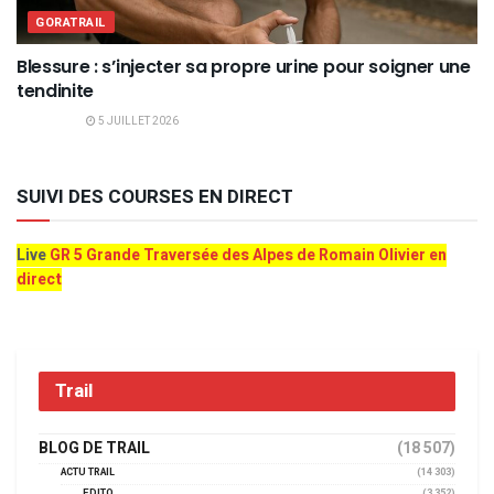
GORATRAIL
Blessure : s’injecter sa propre urine pour soigner une
tendinite
5 JUILLET 2026
SUIVI DES COURSES EN DIRECT
Live
GR 5 Grande Traversée des Alpes de Romain Olivier en
direct
Trail
BLOG DE TRAIL
(18 507)
ACTU TRAIL
(14 303)
EDITO
(3 352)