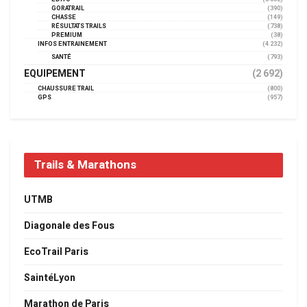
GORATRAIL
(390)
CHASSE
(149)
RÉSULTATS TRAILS
(738)
PREMIUM
(38)
INFOS ENTRAINEMENT
(4 232)
SANTÉ
(793)
EQUIPEMENT
(2 692)
CHAUSSURE TRAIL
(800)
GPS
(957)
Trails & Marathons
UTMB
Diagonale des Fous
EcoTrail Paris
SaintéLyon
Marathon de Paris