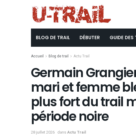
BLOG DE TRAIL
DÉBUTER
GUIDE DES 
Accueil
Blog de trail
Actu Trail
Germain Grangier 
mari et femme ble
plus fort du trail
période noire
28 juillet 2026
dans
Actu Trail