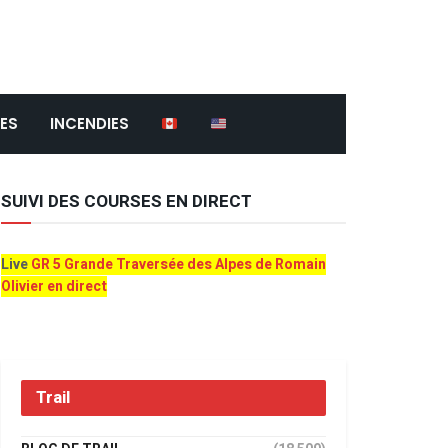
ES
INCENDIES
SUIVI DES COURSES EN DIRECT
Live
GR 5 Grande Traversée des Alpes de Romain
Olivier en direct
Trail