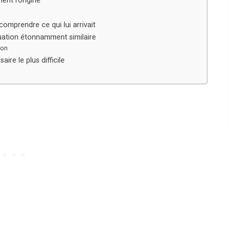
nt l’origine
omprendre ce qui lui arrivait
tuation étonnamment similaire
ion
ire le plus difficile