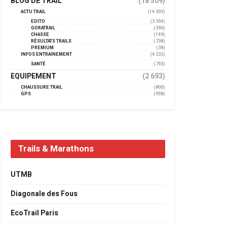
BLOG DE TRAIL
(18 509)
ACTU TRAIL
(14 305)
EDITO
(3 354)
GORATRAIL
(390)
CHASSE
(149)
RÉSULTATS TRAILS
(738)
PREMIUM
(38)
INFOS ENTRAINEMENT
(4 232)
SANTÉ
(793)
EQUIPEMENT
(2 693)
CHAUSSURE TRAIL
(800)
GPS
(958)
Trails & Marathons
UTMB
Diagonale des Fous
EcoTrail Paris