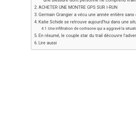
une blessure dont personne ne comprend vraime
ACHETER UNE MONTRE GPS SUR I-RUN
Germain Grangier a vécu une année entière sans c
Katie Schide se retrouve aujourd’hui dans une si
Une infiltration de cortisone qui a aggravé la situat
En résumé, le couple star du trail découvre l’adversa
Lire aussi