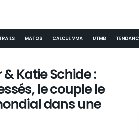
TRAILS
MATOS
CALCUL VMA
UTMB
TENDANC
& Katie Schide :
ssés, le couple le
 mondial dans une