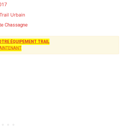
2017
rail Urbain
tiste Chassagne
TRE ÉQUIPEMENT TRAIL
AINTENANT