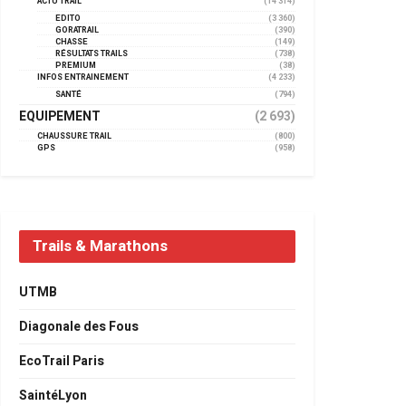
ACTU TRAIL
(14 314)
EDITO
(3 360)
GORATRAIL
(390)
CHASSE
(149)
RÉSULTATS TRAILS
(738)
PREMIUM
(38)
INFOS ENTRAINEMENT
(4 233)
SANTÉ
(794)
EQUIPEMENT
(2 693)
CHAUSSURE TRAIL
(800)
GPS
(958)
Trails & Marathons
UTMB
Diagonale des Fous
EcoTrail Paris
SaintéLyon