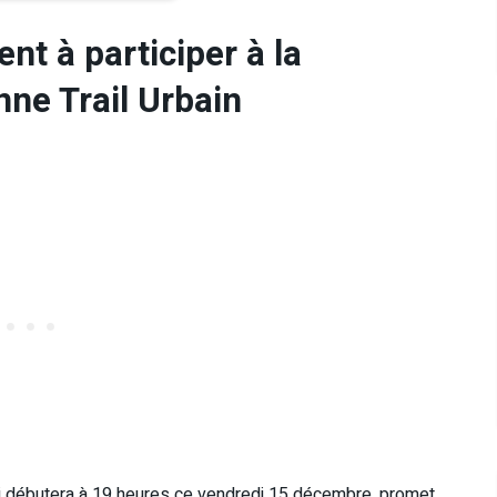
nt à participer à la
nne Trail Urbain
ui débutera à 19 heures ce vendredi 15 décembre, promet