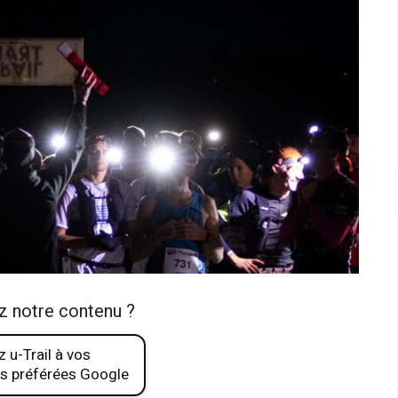
z notre contenu ?
 u-Trail à vos
s préférées Google