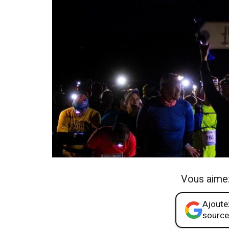
Vous aime
Ajoutez
source