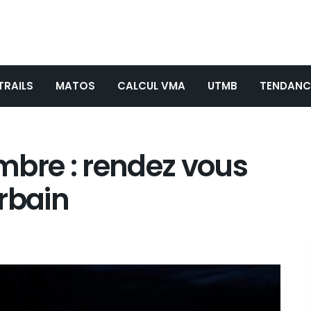
TRAILS
MATOS
CALCUL VMA
UTMB
TENDANC
mbre : rendez vous
rbain