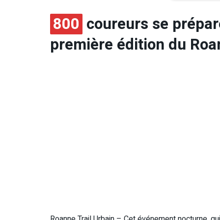
800
coureurs se prépare
première édition du Roa
Roanne Trail Urbain – Cet événement nocturne, q