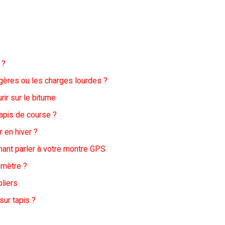
 ?
légères ou les charges lourdes ?
rir sur le bitume
tapis de course ?
r en hiver ?
nant parler à votre montre GPS
lomètre ?
pliers
ur tapis ?