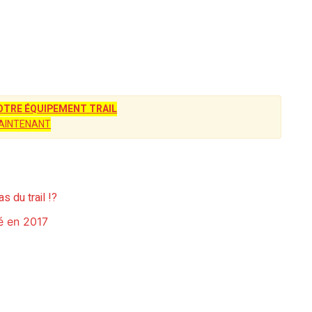
TRE ÉQUIPEMENT TRAIL
AINTENANT
s du trail !?
té en 2017