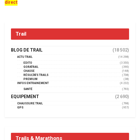
direct
Trail
BLOG DE TRAIL
(18 502)
ACTU TRAIL
(14 298)
EDITO
(3 350)
GORATRAIL
(390)
CHASSE
(148)
RÉSULTATS TRAILS
(738)
PREMIUM
(38)
INFOS ENTRAINEMENT
(4 232)
SANTÉ
(793)
EQUIPEMENT
(2 690)
CHAUSSURE TRAIL
(798)
GPS
(957)
Trails & Marathons