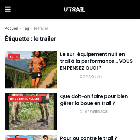
Accueil
Tag
le trailer
Étiquette :
le trailer
Le sur-équipement nuit en
EDITO
trail à la performance… VOUS
EN PENSEZ QUOI ?
2 MARS 2025
Que doit-on faire pour bien
INFOS ENTRAINEMENT
gérer la boue en trail ?
10 FÉVRIER 2025
Pour ou contre le trail ?