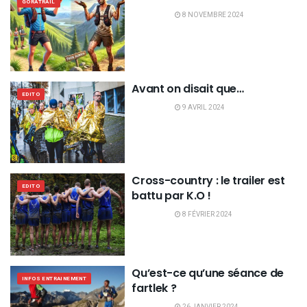
GORATRAIL
8 NOVEMBRE 2024
Avant on disait que…
EDITO
9 AVRIL 2024
Cross-country : le trailer est
EDITO
battu par K.O !
8 FÉVRIER 2024
Qu’est-ce qu’une séance de
INFOS ENTRAINEMENT
fartlek ?
26 JANVIER 2024