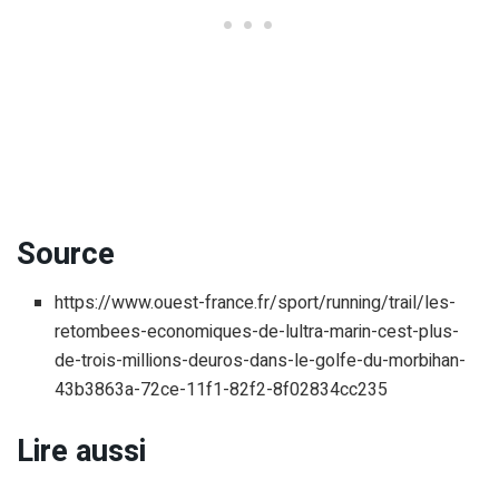
Source
https://www.ouest-france.fr/sport/running/trail/les-
retombees-economiques-de-lultra-marin-cest-plus-
de-trois-millions-deuros-dans-le-golfe-du-morbihan-
43b3863a-72ce-11f1-82f2-8f02834cc235
Lire aussi