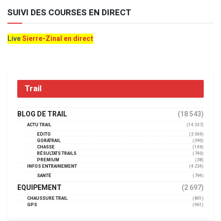
SUIVI DES COURSES EN DIRECT
Live
Sierre-Zinal en direct
Trail
BLOG DE TRAIL
(18 543)
ACTU TRAIL
(14 337)
EDITO
(3 369)
GORATRAIL
(390)
CHASSE
(149)
RÉSULTATS TRAILS
(740)
PREMIUM
(38)
INFOS ENTRAINEMENT
(4 234)
SANTÉ
(794)
EQUIPEMENT
(2 697)
CHAUSSURE TRAIL
(801)
GPS
(961)