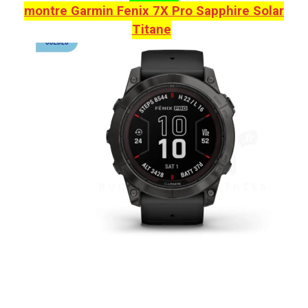
montre Garmin Fenix 7X Pro Sapphire Solar
Titane