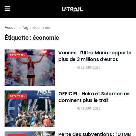
Accueil
Tag
économie
Étiquette :
économie
Vannes : l’Ultra Marin rapporte
ACTU TRAIL
plus de 3 millions d’euros
29 JUIN 2026
OFFICIEL : Hoka et Salomon ne
ACTU TRAIL
dominent plus le trail
18 JUIN 2026
Perte des subventions : l’UTMB