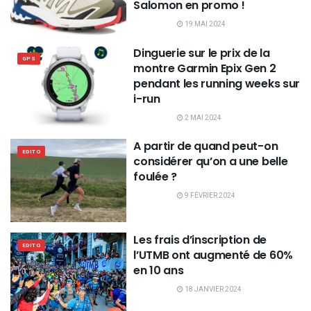
Salomon en promo !
19 MAI 2024
Dinguerie sur le prix de la
GPS
montre Garmin Epix Gen 2
pendant les running weeks sur
i-run
2 MAI 2024
A partir de quand peut-on
EDITO
considérer qu’on a une belle
foulée ?
9 FÉVRIER 2024
Les frais d’inscription de
EDITO
l’UTMB ont augmenté de 60%
en 10 ans
18 JANVIER 2024