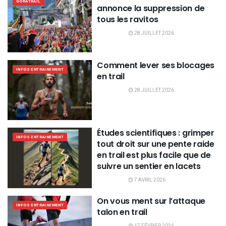
GORATRAIL
annonce la suppression de
tous les ravitos
28 JUILLET 2026
Comment lever ses blocages
INFOS ENTRAINEMENT
en trail
28 JUILLET 2026
Études scientifiques : grimper
INFOS ENTRAINEMENT
tout droit sur une pente raide
en trail est plus facile que de
suivre un sentier en lacets
7 AVRIL 2026
On vous ment sur l’attaque
INFOS ENTRAINEMENT
talon en trail
17 FÉVRIER 2026