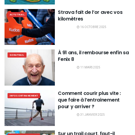
Strava fait de l’or avec vos
ACTU TRAIL
kilomètres
16 OCTOBRE 2025
À 91 ans, il rembourse enfin sa
GORATRAIL
Fenix 8
11 MARS 2025
Comment courir plus vite :
INFOS ENTRAINEMENT
que faire à l’entrainement
pour y arriver ?
31 JANVIER 2025
Sur un trail court, faut-il