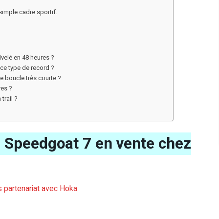
simple cadre sportif.
ivelé en 48 heures ?
 ce type de record ?
ne boucle très courte ?
res ?
trail ?
Speedgoat 7 en vente chez
ns partenariat avec Hoka