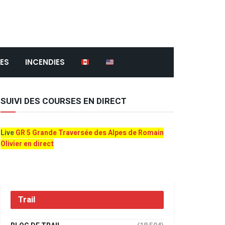
ES
INCENDIES
SUIVI DES COURSES EN DIRECT
Live
GR 5 Grande Traversée des Alpes de Romain
Olivier en direct
Trail