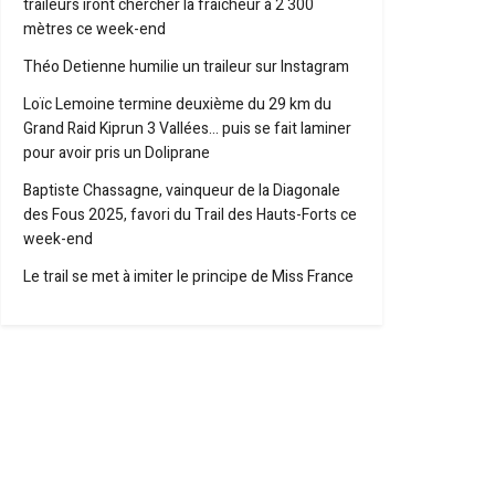
traileurs iront chercher la fraîcheur à 2 300
mètres ce week-end
Théo Detienne humilie un traileur sur Instagram
Loïc Lemoine termine deuxième du 29 km du
Grand Raid Kiprun 3 Vallées… puis se fait laminer
pour avoir pris un Doliprane
Baptiste Chassagne, vainqueur de la Diagonale
des Fous 2025, favori du Trail des Hauts-Forts ce
week-end
Le trail se met à imiter le principe de Miss France