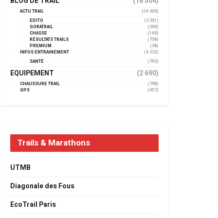
BLOG DE TRAIL
(18 504)
ACTU TRAIL
(14 300)
EDITO
(3 351)
GORATRAIL
(390)
CHASSE
(149)
RÉSULTATS TRAILS
(738)
PREMIUM
(38)
INFOS ENTRAINEMENT
(4 232)
SANTÉ
(793)
EQUIPEMENT
(2 690)
CHAUSSURE TRAIL
(798)
GPS
(957)
Trails & Marathons
UTMB
Diagonale des Fous
EcoTrail Paris