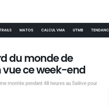
TRAILS
MATOS
CALCUL VMA
UTMB
TENDANC
rd du monde de
en vue ce week-end
même montée pendant 48 heures au Salève pour