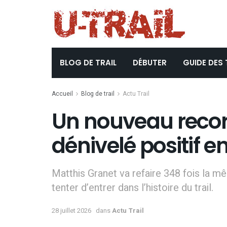
BLOG DE TRAIL
DÉBUTER
GUIDE DES 
Accueil
Blog de trail
Actu Trail
Un nouveau reco
dénivelé positif 
Matthis Granet va refaire 348 fois la 
tenter d’entrer dans l’histoire du trail.
28 juillet 2026
dans
Actu Trail