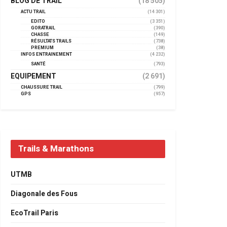
BLOG DE TRAIL
(18 505)
ACTU TRAIL
(14 301)
EDITO
(3 351)
GORATRAIL
(390)
CHASSE
(149)
RÉSULTATS TRAILS
(738)
PREMIUM
(38)
INFOS ENTRAINEMENT
(4 232)
SANTÉ
(793)
EQUIPEMENT
(2 691)
CHAUSSURE TRAIL
(799)
GPS
(957)
Trails & Marathons
UTMB
Diagonale des Fous
EcoTrail Paris