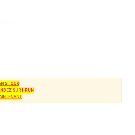
EN STOCK
DEZ SUR I-RUN
AINTENANT