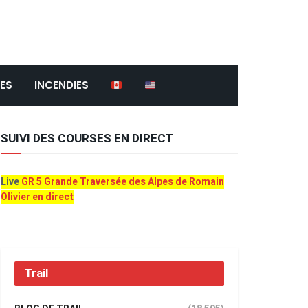
ES
INCENDIES
SUIVI DES COURSES EN DIRECT
Live
GR 5 Grande Traversée des Alpes de Romain
Olivier en direct
Trail