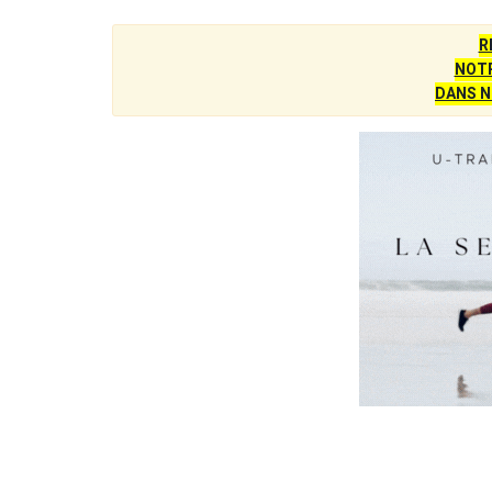
R
NOTR
DANS N