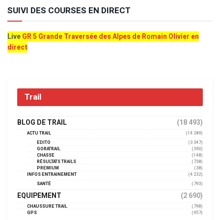
SUIVI DES COURSES EN DIRECT
Live
GR 5 Grande Traversée des Alpes de Romain Olivier en
direct
Trail
BLOG DE TRAIL
(18 493)
ACTU TRAIL
(14 289)
EDITO
(3 347)
GORATRAIL
(390)
CHASSE
(148)
RÉSULTATS TRAILS
(738)
PREMIUM
(38)
INFOS ENTRAINEMENT
(4 232)
SANTÉ
(793)
EQUIPEMENT
(2 690)
CHAUSSURE TRAIL
(798)
GPS
(957)