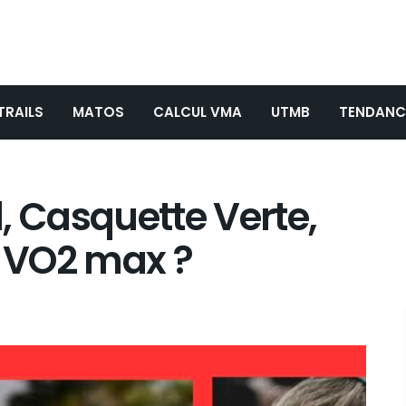
TRAILS
MATOS
CALCUL VMA
UTMB
TENDANC
, Casquette Verte,
s VO2 max ?