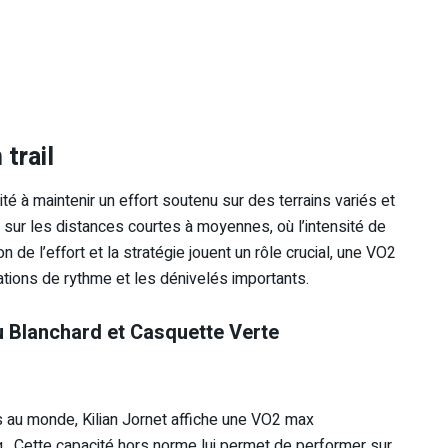
trail
ité à maintenir un effort soutenu sur des terrains variés et
 sur les distances courtes à moyennes, où l’intensité de
on de l’effort et la stratégie jouent un rôle crucial, une VO2
ations de rythme et les dénivelés importants.
u Blanchard et Casquette Verte
s au monde, Kilian Jornet affiche une VO2 max
g
.
Cette capacité hors norme lui permet de performer sur