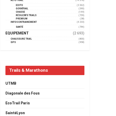
ACTU TRAIL
(14 318)
EDITO
(3 362)
GORATRAIL
(390)
CHASSE
(149)
RÉSULTATS TRAILS
(739)
PREMIUM
(38)
INFOS ENTRAINEMENT
(4 233)
SANTÉ
(794)
EQUIPEMENT
(2 693)
CHAUSSURE TRAIL
(800)
GPS
(958)
Trails & Marathons
UTMB
Diagonale des Fous
EcoTrail Paris
SaintéLyon