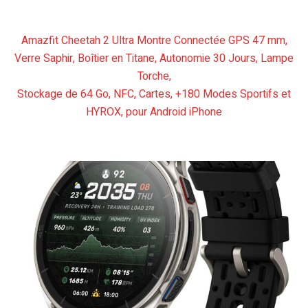
Amazfit Cheetah 2 Ultra Montre Connectée GPS 47 mm,
Verre Saphir, Boîtier en Titane, Autonomie 30 Jours, Lampe
Torche,
Stockage de 64 Go, NFC, Cartes, +180 Modes Sportifs et
HYROX, pour Android iPhone