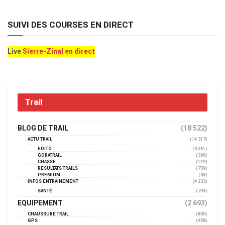
SUIVI DES COURSES EN DIRECT
Live
Sierre-Zinal en direct
Trail
BLOG DE TRAIL
(18 522)
ACTU TRAIL
(14 317)
EDITO
(3 361)
GORATRAIL
(390)
CHASSE
(149)
RÉSULTATS TRAILS
(739)
PREMIUM
(38)
INFOS ENTRAINEMENT
(4 233)
SANTÉ
(794)
EQUIPEMENT
(2 693)
CHAUSSURE TRAIL
(800)
GPS
(958)