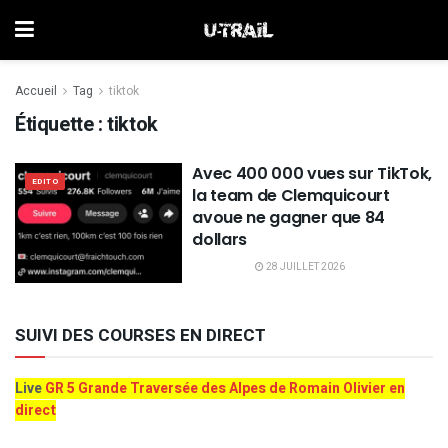
Accueil
Tag
tiktok
Étiquette :
tiktok
Avec 400 000 vues sur TikTok,
EDITO
la team de Clemquicourt
avoue ne gagner que 84
dollars
28 JUILLET 2026
SUIVI DES COURSES EN DIRECT
Live
GR 5 Grande Traversée des Alpes de Romain Olivier en
direct