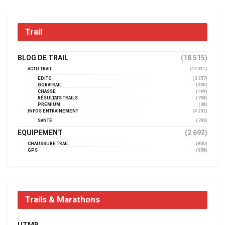
Trail
BLOG DE TRAIL
(18 515)
ACTU TRAIL
(14 311)
EDITO
(3 357)
GORATRAIL
(390)
CHASSE
(149)
RÉSULTATS TRAILS
(738)
PREMIUM
(38)
INFOS ENTRAINEMENT
(4 232)
SANTÉ
(793)
EQUIPEMENT
(2 693)
CHAUSSURE TRAIL
(800)
GPS
(958)
Trails & Marathons