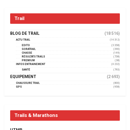
Trail
BLOG DE TRAIL
(18 516)
ACTU TRAIL
(14 312)
EDITO
(3 358)
GORATRAIL
(390)
CHASSE
(149)
RÉSULTATS TRAILS
(738)
PREMIUM
(38)
INFOS ENTRAINEMENT
(4 232)
SANTÉ
(793)
EQUIPEMENT
(2 693)
CHAUSSURE TRAIL
(800)
GPS
(958)
Trails & Marathons