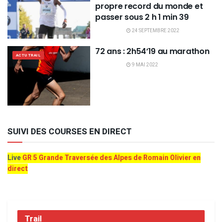
propre record du monde et
passer sous 2 h 1 min 39
24 SEPTEMBRE 2022
72 ans : 2h54’19 au marathon
ACTU TRAIL
9 MAI 2022
SUIVI DES COURSES EN DIRECT
Live
GR 5 Grande Traversée des Alpes de Romain Olivier en
direct
Trail