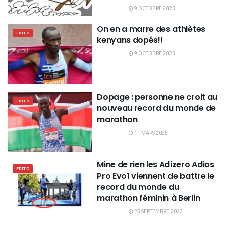
9 OCTOBRE 2023
On en a marre des athlètes
EDITO
kenyans dopés!!
9 OCTOBRE 2023
Dopage : personne ne croit au
EDITO
nouveau record du monde de
marathon
11 MARS 2025
Mine de rien les Adizero Adios
EDITO
Pro Evo1 viennent de battre le
record du monde du
marathon féminin à Berlin
25 SEPTEMBRE 2023