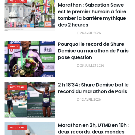
ACTU TRAIL
Marathon : Sabastian Sawe
est le premier humain à faire
tomber la barrière mythique
des 2 heures
26 AVRIL 2026
Pourquoi le record de Shure
EDITO
Demise au marathon de Paris
pose question
28 JUILLET 2026
2 h 18’34 : Shure Demise bat le
ACTU TRAIL
record du marathon de Paris
12 AVRIL 2026
Marathon en 2h, UTMB en 19h :
ACTU TRAIL
deux records, deux mondes