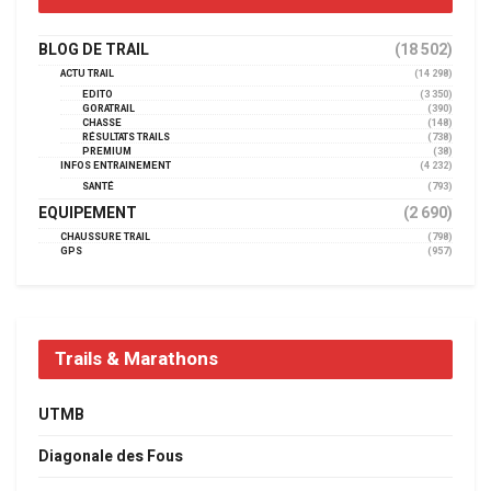
BLOG DE TRAIL
(18 502)
ACTU TRAIL
(14 298)
EDITO
(3 350)
GORATRAIL
(390)
CHASSE
(148)
RÉSULTATS TRAILS
(738)
PREMIUM
(38)
INFOS ENTRAINEMENT
(4 232)
SANTÉ
(793)
EQUIPEMENT
(2 690)
CHAUSSURE TRAIL
(798)
GPS
(957)
Trails & Marathons
UTMB
Diagonale des Fous