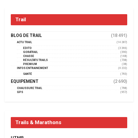
Trail
BLOG DE TRAIL
(18 491)
ACTU TRAIL
(14 287)
EDITO
(3 346)
GORATRAIL
(390)
CHASSE
(148)
RÉSULTATS TRAILS
(738)
PREMIUM
(38)
INFOS ENTRAINEMENT
(4 232)
SANTÉ
(793)
EQUIPEMENT
(2 690)
CHAUSSURE TRAIL
(798)
GPS
(957)
Trails & Marathons