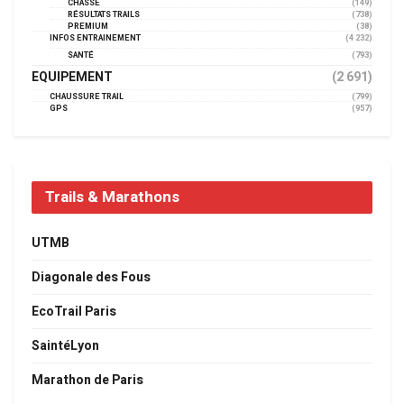
CHASSE
(149)
RÉSULTATS TRAILS
(738)
PREMIUM
(38)
INFOS ENTRAINEMENT
(4 232)
SANTÉ
(793)
EQUIPEMENT
(2 691)
CHAUSSURE TRAIL
(799)
GPS
(957)
Trails & Marathons
UTMB
Diagonale des Fous
EcoTrail Paris
SaintéLyon
Marathon de Paris