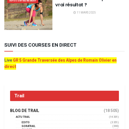
INFOS ENTRAINEMENT
vrai résultat ?
11 MARS 2025
SUIVI DES COURSES EN DIRECT
Live
GR 5 Grande Traversée des Alpes de Romain Olivier en
direct
Trail
BLOG DE TRAIL
(18 505)
ACTU TRAIL
(14 301)
EDITO
(3 351)
GORATRAIL
(390)