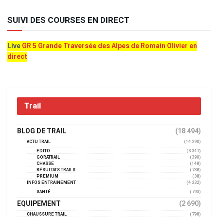
SUIVI DES COURSES EN DIRECT
Live
GR 5 Grande Traversée des Alpes de Romain Olivier en
direct
Trail
BLOG DE TRAIL
(18 494)
ACTU TRAIL
(14 290)
EDITO
(3 347)
GORATRAIL
(390)
CHASSE
(148)
RÉSULTATS TRAILS
(738)
PREMIUM
(38)
INFOS ENTRAINEMENT
(4 232)
SANTÉ
(793)
EQUIPEMENT
(2 690)
CHAUSSURE TRAIL
(798)