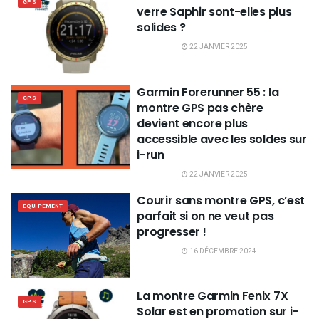
GPS
verre Saphir sont-elles plus
solides ?
22 JANVIER 2025
Garmin Forerunner 55 : la
GPS
montre GPS pas chère
devient encore plus
accessible avec les soldes sur
i-run
22 JANVIER 2025
Courir sans montre GPS, c’est
EQUIPEMENT
parfait si on ne veut pas
progresser !
16 DÉCEMBRE 2024
La montre Garmin Fenix 7X
GPS
Solar est en promotion sur i-