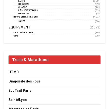
EDITO
(3 361)
GORATRAIL
(390)
CHASSE
(149)
RÉSULTATS TRAILS
(739)
PREMIUM
(38)
INFOS ENTRAINEMENT
(4 233)
SANTÉ
(794)
EQUIPEMENT
(2 693)
CHAUSSURE TRAIL
(800)
GPS
(958)
Trails & Marathons
UTMB
Diagonale des Fous
EcoTrail Paris
SaintéLyon