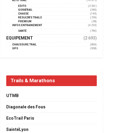
ACTU TRAIL
(14 317)
EDITO
(3 361)
GORATRAIL
(390)
CHASSE
(149)
RÉSULTATS TRAILS
(739)
PREMIUM
(38)
INFOS ENTRAINEMENT
(4 233)
SANTÉ
(794)
EQUIPEMENT
(2 693)
CHAUSSURE TRAIL
(800)
GPS
(958)
Trails & Marathons
UTMB
Diagonale des Fous
EcoTrail Paris
SaintéLyon