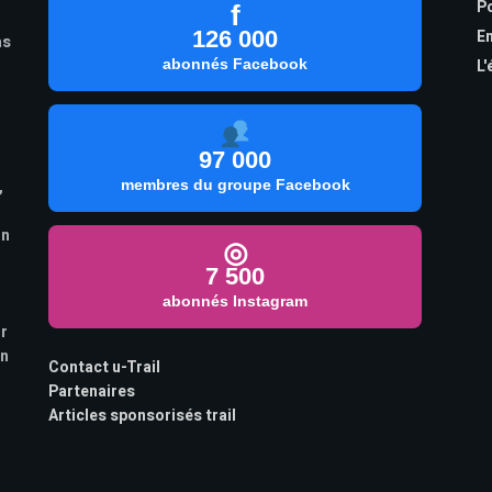
Po
f
126 000
En
as
abonnés Facebook
L'
97 000
,
membres du groupe Facebook
on
◎
7 500
abonnés Instagram
ur
on
Contact u-Trail
Partenaires
Articles sponsorisés trail