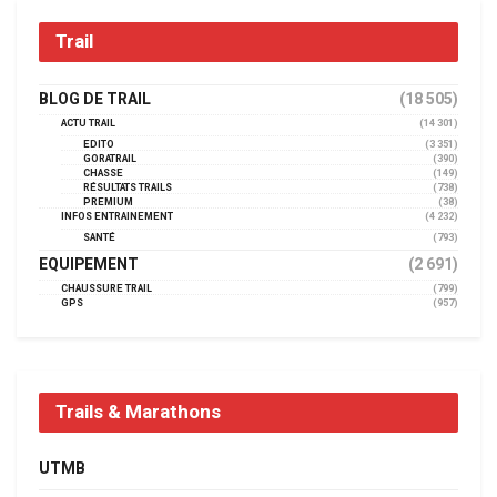
Trail
BLOG DE TRAIL
(18 505)
ACTU TRAIL
(14 301)
EDITO
(3 351)
GORATRAIL
(390)
CHASSE
(149)
RÉSULTATS TRAILS
(738)
PREMIUM
(38)
INFOS ENTRAINEMENT
(4 232)
SANTÉ
(793)
EQUIPEMENT
(2 691)
CHAUSSURE TRAIL
(799)
GPS
(957)
Trails & Marathons
UTMB