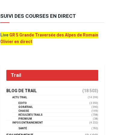
SUIVI DES COURSES EN DIRECT
Live
GR 5 Grande Traversée des Alpes de Romain
Olivier en direct
Trail
BLOG DE TRAIL
(18 503)
ACTU TRAIL
(14 299)
EDITO
(3 350)
GORATRAIL
(390)
CHASSE
(149)
RÉSULTATS TRAILS
(738)
PREMIUM
(38)
INFOS ENTRAINEMENT
(4 232)
SANTÉ
(793)