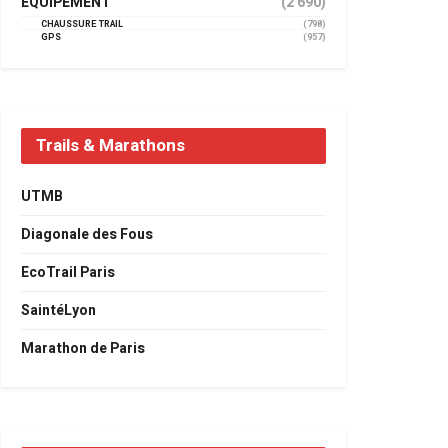
EQUIPEMENT
(2 690)
CHAUSSURE TRAIL
(798)
GPS
(957)
Trails & Marathons
UTMB
Diagonale des Fous
EcoTrail Paris
SaintéLyon
Marathon de Paris