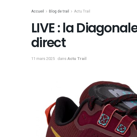
Accueil
Blog de trail
Actu Trail
LIVE : la Diagonal
direct
11 mars 2025
dans
Actu Trail