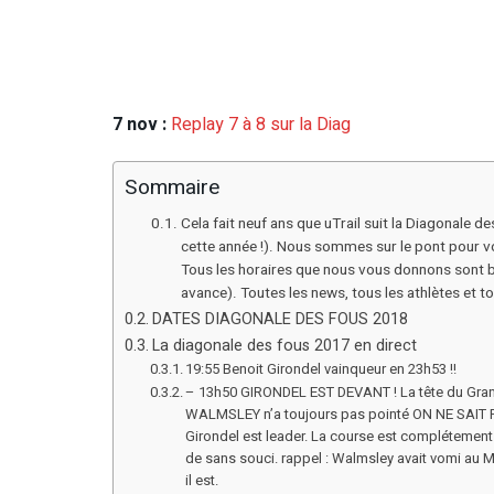
7 nov :
Replay 7 à 8 sur la Diag
Sommaire
Cela fait neuf ans que uTrail suit la Diagonale d
cette année !). Nous sommes sur le pont pour vo
Tous les horaires que nous vous donnons sont b
avance). Toutes les news, tous les athlètes et to
DATES DIAGONALE DES FOUS 2018
La diagonale des fous 2017 en direct
19:55 Benoit Girondel vainqueur en 23h53 !!
– 13h50 GIRONDEL EST DEVANT ! La tête du Grand 
WALMSLEY n’a toujours pas pointé ON NE SAI
Girondel est leader. La course est complétement 
de sans souci. rappel : Walmsley avait vomi au M
il est.