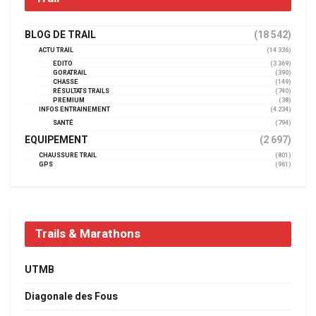
BLOG DE TRAIL
(18 542)
ACTU TRAIL
(14 336)
EDITO
(3 369)
GORATRAIL
(390)
CHASSE
(149)
RÉSULTATS TRAILS
(740)
PREMIUM
(38)
INFOS ENTRAINEMENT
(4 234)
SANTÉ
(794)
EQUIPEMENT
(2 697)
CHAUSSURE TRAIL
(801)
GPS
(961)
Trails & Marathons
UTMB
Diagonale des Fous