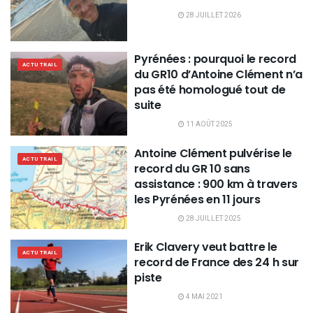
28 JUILLET 2026
Pyrénées : pourquoi le record
ACTU TRAIL
du GR10 d’Antoine Clément n’a
pas été homologué tout de
suite
11 AOÛT 2025
Antoine Clément pulvérise le
ACTU TRAIL
record du GR 10 sans
assistance : 900 km à travers
les Pyrénées en 11 jours
28 JUILLET 2025
Erik Clavery veut battre le
ACTU TRAIL
record de France des 24 h sur
piste
4 MAI 2021