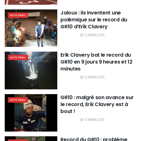
Jaloux : ils inventent une
ACTU TRAIL
polémique sur le record du
GR10 d’Erik Clavery
12 MARS 2025
Erik Clavery bat le record du
ACTU TRAIL
GR10 en 9 jours 9 heures et 12
minutes
12 MARS 2025
GR10 : malgré son avance sur
ACTU TRAIL
le record, Erik Clavery est à
bout !
12 MARS 2025
Record du GR10 : problème