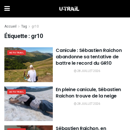
Accueil
Tag
gr10
Étiquette :
gr10
Canicule : Sébastien Raichon
ACTU TRAIL
abandonne sa tentative de
battre le record du GR10
28 JUILLET 2026
En pleine canicule, Sébastien
ACTU TRAIL
Raichon trouve de la neige
28 JUILLET 2026
Sébastien Raichon, en