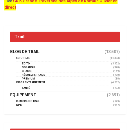
Live
GR 5 Grande Traversée des Alpes de Romain Olivier en
direct
Trail
BLOG DE TRAIL
(18 507)
ACTU TRAIL
(14 303)
EDITO
(3 352)
GORATRAIL
(390)
CHASSE
(149)
RÉSULTATS TRAILS
(738)
PREMIUM
(38)
INFOS ENTRAINEMENT
(4 232)
SANTÉ
(793)
EQUIPEMENT
(2 691)
CHAUSSURE TRAIL
(799)
GPS
(957)