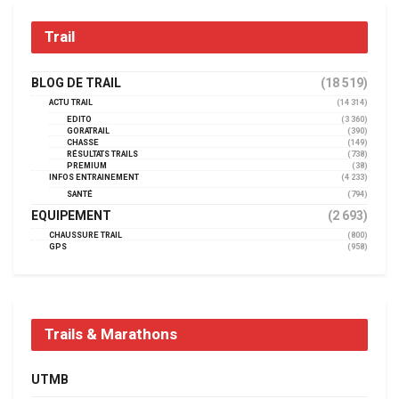
Trail
BLOG DE TRAIL
(18 519)
ACTU TRAIL
(14 314)
EDITO
(3 360)
GORATRAIL
(390)
CHASSE
(149)
RÉSULTATS TRAILS
(738)
PREMIUM
(38)
INFOS ENTRAINEMENT
(4 233)
SANTÉ
(794)
EQUIPEMENT
(2 693)
CHAUSSURE TRAIL
(800)
GPS
(958)
Trails & Marathons
UTMB