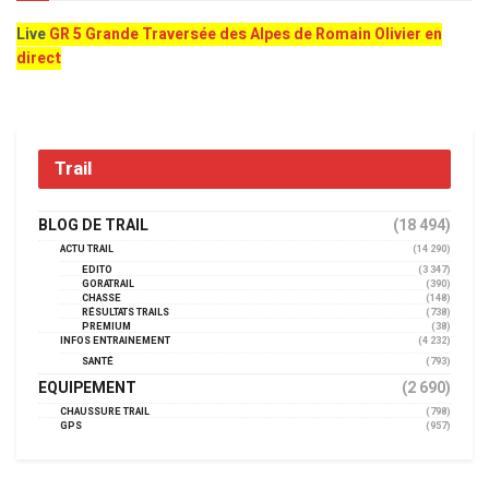
Live
GR 5 Grande Traversée des Alpes de Romain Olivier en
direct
Trail
BLOG DE TRAIL
(18 494)
ACTU TRAIL
(14 290)
EDITO
(3 347)
GORATRAIL
(390)
CHASSE
(148)
RÉSULTATS TRAILS
(738)
PREMIUM
(38)
INFOS ENTRAINEMENT
(4 232)
SANTÉ
(793)
EQUIPEMENT
(2 690)
CHAUSSURE TRAIL
(798)
GPS
(957)