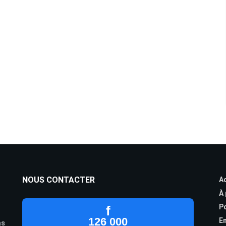
NOUS CONTACTER
Ac
À
Po
f
126 000
En
as