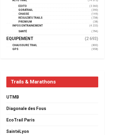
ACTU TRAIL
(14 315)
EDITO
(3 360)
GORATRAIL
(390)
CHASSE
(149)
RÉSULTATS TRAILS
(738)
PREMIUM
(38)
INFOS ENTRAINEMENT
(4 233)
SANTÉ
(794)
EQUIPEMENT
(2 693)
CHAUSSURE TRAIL
(800)
GPS
(958)
Trails & Marathons
UTMB
Diagonale des Fous
EcoTrail Paris
SaintéLyon