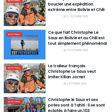
ACTU TRAIL
boucler une expédition
extrême entre Bolivie et Chili
21 OCTOBRE 2025
Ce que fait Christophe Le
ACTU TRAIL
Saux en Bolivie et au Chili est
tout simplement phénoménal
10 OCTOBRE 2025
Le traileur français
ACTU TRAIL
Christophe Le Saux veut
imiter Kilian Jornet
2 OCTOBRE 2025
Christophe le Saux et ses
ACTU TRAIL
potes sont à Tahiti : il se sont
éclatés à faire un 103