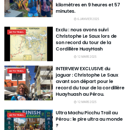
kilomètres en 9 heures et 57
minutes.
6 JANVIER 2025
Exclu : nous avons suivi
ACTU TRAIL
Christophe Le Saux lors de
son record du tour de la
Cordillère HuayHash
12 MARS 2025
INTERVIEW EXCLUSIVE du
ACTU TRAIL
jaguar : Christophe Le Saux
avant son départ pour le
record du tour de la cordillère
Huayhuash au Pérou.
12 MARS 2025
Ultra Machu Picchu Trail au
ACTU TRAIL
Pérou : le pire ultra au monde
?