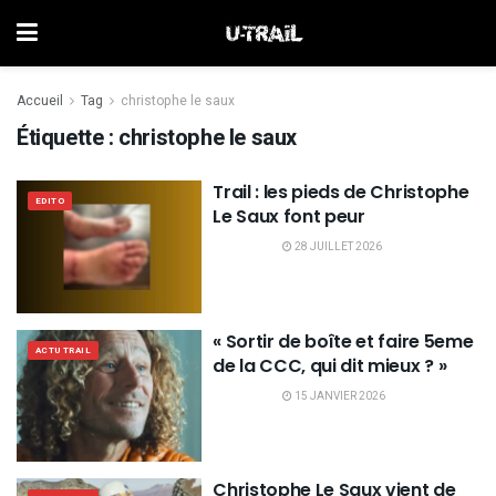
Accueil
Tag
christophe le saux
Étiquette :
christophe le saux
Trail : les pieds de Christophe
EDITO
Le Saux font peur
28 JUILLET 2026
« Sortir de boîte et faire 5eme
ACTU TRAIL
de la CCC, qui dit mieux ? »
15 JANVIER 2026
Christophe Le Saux vient de