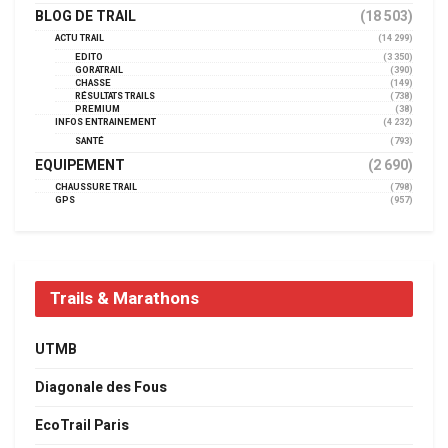
BLOG DE TRAIL
(18 503)
ACTU TRAIL
(14 299)
EDITO
(3 350)
GORATRAIL
(390)
CHASSE
(149)
RÉSULTATS TRAILS
(738)
PREMIUM
(38)
INFOS ENTRAINEMENT
(4 232)
SANTÉ
(793)
EQUIPEMENT
(2 690)
CHAUSSURE TRAIL
(798)
GPS
(957)
Trails & Marathons
UTMB
Diagonale des Fous
EcoTrail Paris