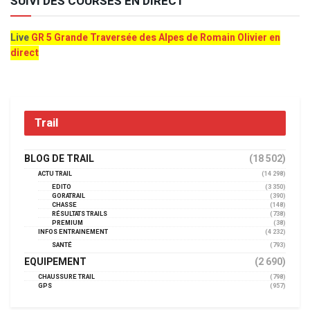
SUIVI DES COURSES EN DIRECT
Live
GR 5 Grande Traversée des Alpes de Romain Olivier en
direct
Trail
BLOG DE TRAIL
(18 502)
ACTU TRAIL
(14 298)
EDITO
(3 350)
GORATRAIL
(390)
CHASSE
(148)
RÉSULTATS TRAILS
(738)
PREMIUM
(38)
INFOS ENTRAINEMENT
(4 232)
SANTÉ
(793)
EQUIPEMENT
(2 690)
CHAUSSURE TRAIL
(798)
GPS
(957)