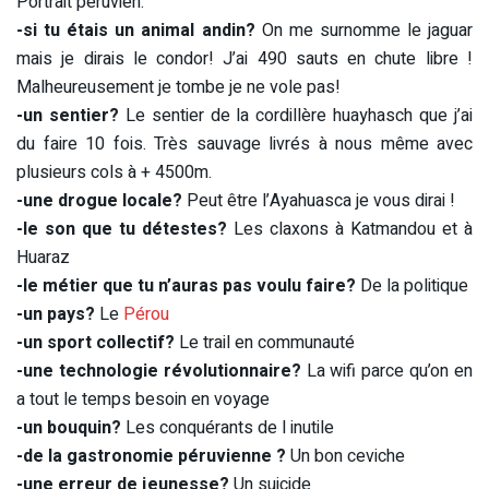
Portrait péruvien:
-si tu étais un animal andin?
On me surnomme le jaguar
mais je dirais le condor! J’ai 490 sauts en chute libre !
Malheureusement je tombe je ne vole pas!
-un sentier?
Le sentier de la cordillère huayhasch que j’ai
du faire 10 fois. Très sauvage livrés à nous même avec
plusieurs cols à + 4500m.
-une drogue locale?
Peut être l’Ayahuasca je vous dirai !
-le son que tu détestes?
Les claxons à Katmandou et à
Huaraz
-le métier que tu n’auras pas voulu faire?
De la politique
-un pays?
Le
Pérou
-un sport collectif?
Le trail en communauté
-une technologie révolutionnaire?
La wifi parce qu’on en
a tout le temps besoin en voyage
-un bouquin?
Les conquérants de l inutile
-de la gastronomie péruvienne ?
Un bon ceviche
-une erreur de jeunesse?
Un suicide