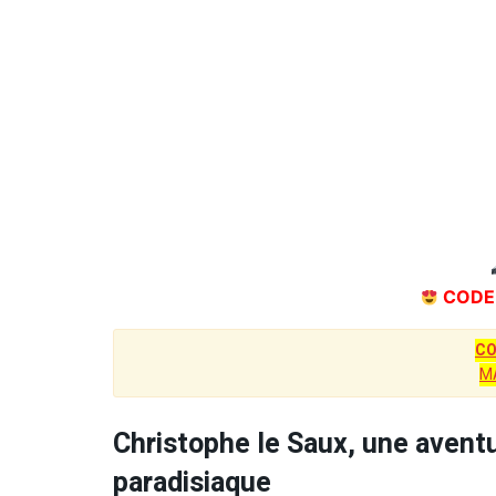
CODE
C
M
Christophe le Saux, une avent
paradisiaque