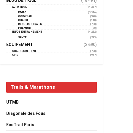
BLOG DE TRAIL
(18 491)
ACTU TRAIL
(14 287)
EDITO
(3 346)
GORATRAIL
(390)
CHASSE
(148)
RÉSULTATS TRAILS
(738)
PREMIUM
(38)
INFOS ENTRAINEMENT
(4 232)
SANTÉ
(793)
EQUIPEMENT
(2 690)
CHAUSSURE TRAIL
(798)
GPS
(957)
Trails & Marathons
UTMB
Diagonale des Fous
EcoTrail Paris