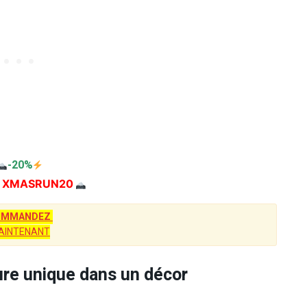
-20%
 XMASRUN20
OMMANDEZ
AINTENANT
ure unique dans un décor