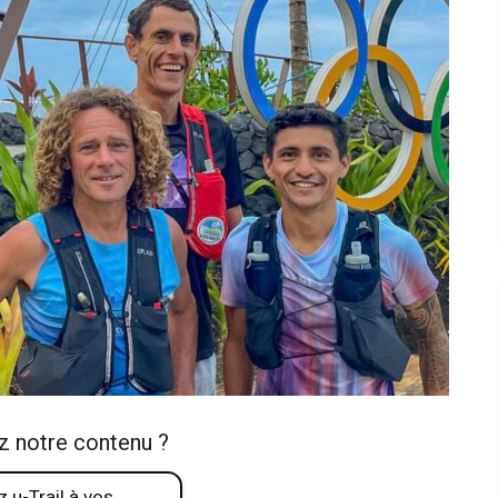
z notre contenu ?
 u-Trail à vos