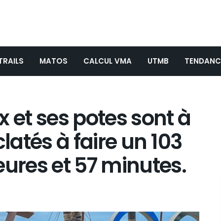
TRAILS
MATOS
CALCUL VMA
UTMB
TENDANC
x et ses potes sont à
éclatés à faire un 103
eures et 57 minutes.