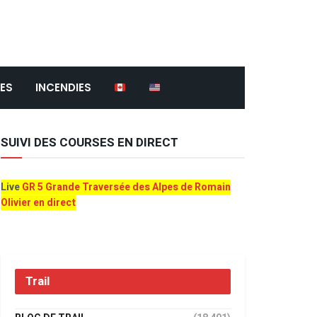
ES
INCENDIES
SUIVI DES COURSES EN DIRECT
Live
GR 5 Grande Traversée des Alpes de Romain
Olivier en direct
Trail