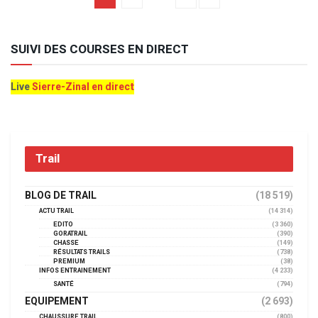
SUIVI DES COURSES EN DIRECT
Live
Sierre-Zinal en direct
Trail
BLOG DE TRAIL
(18 519)
ACTU TRAIL
(14 314)
EDITO
(3 360)
GORATRAIL
(390)
CHASSE
(149)
RÉSULTATS TRAILS
(738)
PREMIUM
(38)
INFOS ENTRAINEMENT
(4 233)
SANTÉ
(794)
EQUIPEMENT
(2 693)
CHAUSSURE TRAIL
(800)