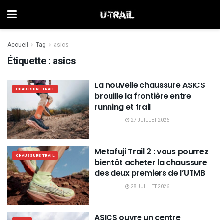
Accueil
Tag
asics
Étiquette :
asics
La nouvelle chaussure ASICS
CHAUSSURE TRAIL
brouille la frontière entre
running et trail
27 JUILLET 2026
Metafuji Trail 2 : vous pourrez
CHAUSSURE TRAIL
bientôt acheter la chaussure
des deux premiers de l’UTMB
28 JUILLET 2026
ASICS ouvre un centre