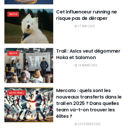
Cet influenceur running ne
EDITO
risque pas de déraper
17 MAI 2025
Trail : Asics veut dégommer
EDITO
Hoka et Salomon
14 MARS 2025
Mercato : quels sont les
ACTU TRAIL
nouveaux transferts dans le
trail en 2025 ? Dans quelles
team va-t-on trouver les
élites ?
20 FÉVRIER 2025