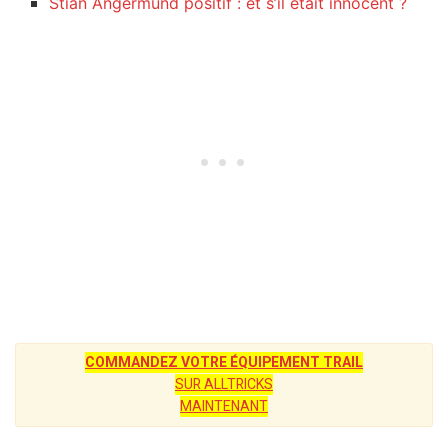
Stian Angermund positif : et s’il était innocent ?
COMMANDEZ VOTRE ÉQUIPEMENT TRAIL
SUR ALLTRICKS
MAINTENANT