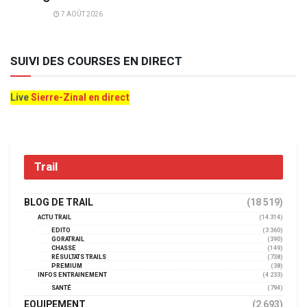
7 AOÛT 2026
SUIVI DES COURSES EN DIRECT
Live
Sierre-Zinal en direct
Trail
BLOG DE TRAIL
(18 519)
ACTU TRAIL
(14 314)
EDITO
(3 360)
GORATRAIL
(390)
CHASSE
(149)
RÉSULTATS TRAILS
(738)
PREMIUM
(38)
INFOS ENTRAINEMENT
(4 233)
SANTÉ
(794)
EQUIPEMENT
(2 693)