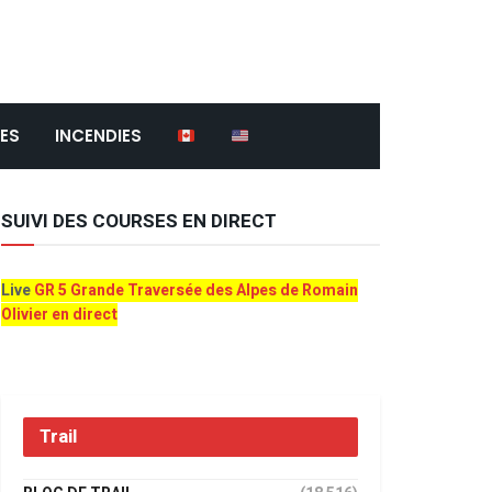
ES
INCENDIES
SUIVI DES COURSES EN DIRECT
Live
GR 5 Grande Traversée des Alpes de Romain
Olivier en direct
Trail