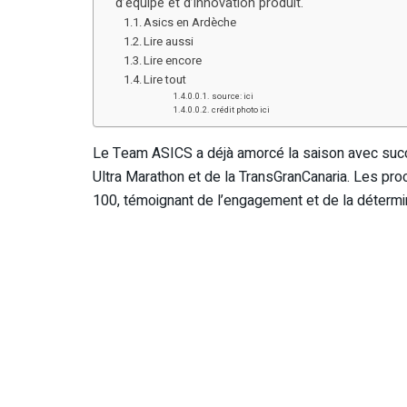
d’équipe et d’innovation produit.
Asics en Ardèche
Lire aussi
Lire encore
Lire tout
source: ici
crédit photo ici
Le Team ASICS a déjà amorcé la saison avec suc
Ultra Marathon et de la TransGranCanaria. Les proch
100, témoignant de l’engagement et de la détermin