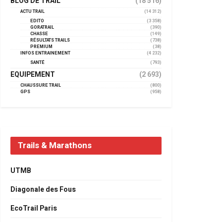
BLOG DE TRAIL
(18 516)
ACTU TRAIL
(14 312)
EDITO
(3 358)
GORATRAIL
(390)
CHASSE
(149)
RÉSULTATS TRAILS
(738)
PREMIUM
(38)
INFOS ENTRAINEMENT
(4 232)
SANTÉ
(793)
EQUIPEMENT
(2 693)
CHAUSSURE TRAIL
(800)
GPS
(958)
Trails & Marathons
UTMB
Diagonale des Fous
EcoTrail Paris