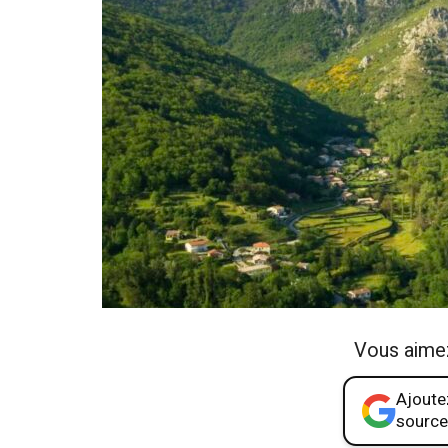
Vous aime
Ajoutez
source