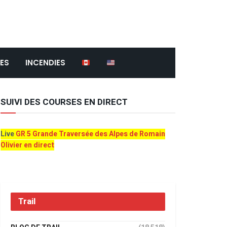
ES
INCENDIES
SUIVI DES COURSES EN DIRECT
Live
GR 5 Grande Traversée des Alpes de Romain
Olivier en direct
Trail