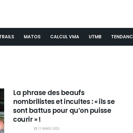
TRAILS
MATOS
CALCUL VMA
UTMB
TENDANC
La phrase des beaufs
nombrilistes et incultes : « ils se
sont battus pour qu’on puisse
courir » !
11 MARS 2025