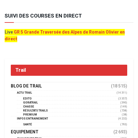
SUIVI DES COURSES EN DIRECT
Live
GR 5 Grande Traversée des Alpes de Romain Olivier en
direct
Trail
BLOG DE TRAIL
(18 515)
ACTU TRAIL
(14 311)
EDITO
(3 357)
GORATRAIL
(390)
CHASSE
(149)
RÉSULTATS TRAILS
(738)
PREMIUM
(38)
INFOS ENTRAINEMENT
(4 232)
SANTÉ
(793)
EQUIPEMENT
(2 693)