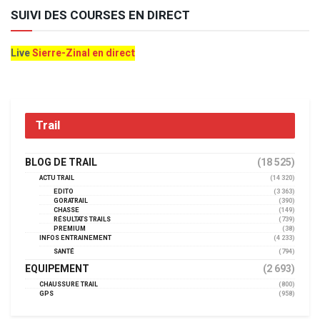
SUIVI DES COURSES EN DIRECT
Live
Sierre-Zinal en direct
Trail
BLOG DE TRAIL
(18 525)
ACTU TRAIL
(14 320)
EDITO
(3 363)
GORATRAIL
(390)
CHASSE
(149)
RÉSULTATS TRAILS
(739)
PREMIUM
(38)
INFOS ENTRAINEMENT
(4 233)
SANTÉ
(794)
EQUIPEMENT
(2 693)
CHAUSSURE TRAIL
(800)
GPS
(958)